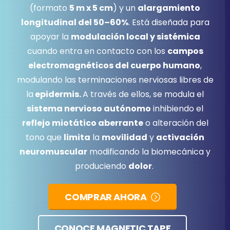
(formato
5 m x 5 cm
) y un
alargamiento
longitudinal del 50–60%
. Está diseñada para
apoyar la
modulación local y sistémica
cuando entra en contacto con los
campos
electromagnéticos del cuerpo humano
,
modulando las terminaciones nerviosas libres de
la
epidermis.
A través de ellos, se modula el
sistema nervioso autónomo
inhibiendo el
reflejo miotático aberrante
o alteración del
tono que
limita
la
movilidad
y
activación
neuromuscular
modificando la biomecánica y
produciendo
dolor
.
COMPRAR AHORA
CONOCE MAGNETIC TAPE