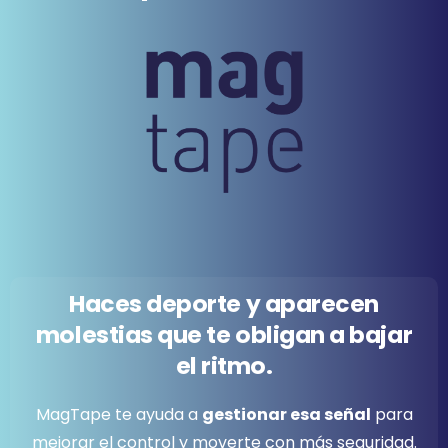
Haces
deporte
y
aparecen
molestias
que
te
obligan
a
bajar
el
ritmo.
MagTape te ayuda a
gestionar esa señal
para
mejorar el control y moverte con más seguridad.