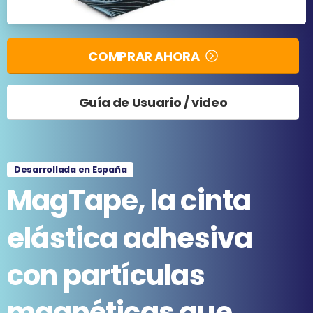
COMPRAR AHORA
Guía de Usuario / video
Desarrollada en España
MagTape,
la
cinta
elástica
adhesiva
con
partículas
magnéticas
que