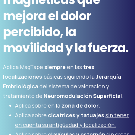
mejora
el
dolor
percibido,
la
movilidad
y
la
fuerza.
Aplica MagTape
siempre
en las
tres
localizaciones
básicas siguiendo la
Jerarquía
Embriológica
del sistema de valoración y
tratamiento de
Neuromodulación Superficial
.
Aplica sobre en la
zona de dolor.
Aplica sobre
cicatrices y tatuajes
sin tener
en cuenta su antigüedad y localización.
Aplica sobre
clavículas y esternón
sin crear