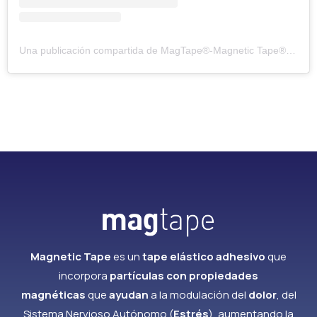
Una publicación compartida de MagTape®-Magnetic Tape® (@magnetictaping)
Magnetic Tape
es un
tape elástico adhesivo
que
incorpora
partículas con propiedades
magnéticas
que
ayudan
a la modulación del
dolor
, del
Sistema Nervioso Autónomo (
Estrés
), aumentando la