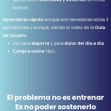
tensión.
Aprenderás rápido
porque son necesarias estas 3
aplicaciones y porqué, viendo el video de la
Guía
de Usuario
.
Útil para
deporte
y para
dolor del día a día
Compra online
fácil.
El
problema
no
es
entrenar
Es
no
poder
sostenerlo