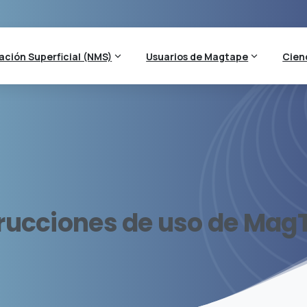
ción Superficial (NMS)
Usuarios de Magtape
Cien
trucciones
de
uso
de
Mag