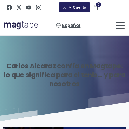
0
Mi Cuenta
Español
Carlos
Alcaraz
confía
en
Magtape:
lo
que
significa
para
el
tenis…
y
para
nosotros